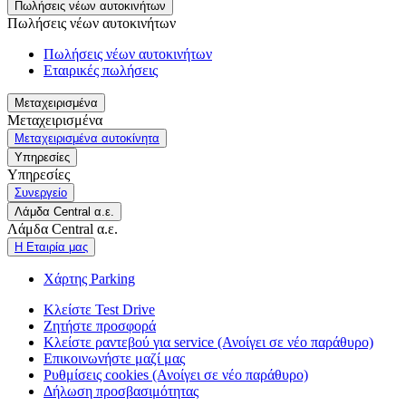
Πωλήσεις νέων αυτοκινήτων
Πωλήσεις νέων αυτοκινήτων
Πωλήσεις νέων αυτοκινήτων
Εταιρικές πωλήσεις
Μεταχειρισμένα
Μεταχειρισμένα
Μεταχειρισμένα αυτοκίνητα
Υπηρεσίες
Υπηρεσίες
Συνεργείο
Λάμδα Central α.ε.
Λάμδα Central α.ε.
Η Εταιρία μας
Χάρτης Parking
Κλείστε Test Drive
Ζητήστε προσφορά
Κλείστε ραντεβού για service
(Ανοίγει σε νέο παράθυρο)
Επικοινωνήστε μαζί μας
Ρυθμίσεις cookies
(Ανοίγει σε νέο παράθυρο)
Δήλωση προσβασιμότητας